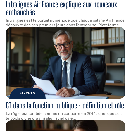
Intralignes Air France expliqué aux nouveaux
embauchés
Intralignes est le portail numérique que chaque salarié Air France
découvre dès ses premiers jours dans l'entreprise. Plateforme
…
SERVICES
CT dans la fonction publique : définition et rôle
La règle est tombée comme un couperet en 2014 : quel que soit
le poids d'une organisation syndicale
…